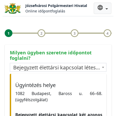
Józsefvárosi Polgármesteri Hivatal
language
Online időpontfoglalás
1
2
3
4
Milyen ügyben szeretne időpontot
foglalni?
Bejegyzett élettársi kapcsolat létesítése iránti szándék bejelentése
Ügyintézés helye
1082 Budapest, Baross u. 66–68.
(ügyfélszolgálat)
Bejegyzett élettársi kapcsolat két azonos