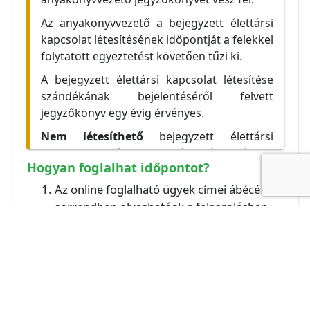
Az anyakönyvvezető a bejegyzett élettársi
kapcsolat létesítésének időpontját a felekkel
folytatott egyeztetést követően tűzi ki.
A bejegyzett élettársi kapcsolat létesítése
szándékának bejelentéséről felvett
jegyzőkönyv egy évig érvényes.
Nem létesíthető
bejegyzett élettársi
kapcsolat vasárnap, január 1-jén, március
Hogyan foglalhat időpontot?
15-én, nagypénteken, húsvétvasárnap,
húsvéthétfőn, május 1-jén,
Az online foglalható ügyek címei ábécé
pünkösdvasárnap, pünkösdhétfőn,
sorrendben olvashatóak a felsorolásban
augusztus 20-án, október 23-án, november
(de kereshet is a listában). Válassza ki az
1-jén és december 24-26-án, továbbá ha az
ügy típusát a listából, majd kattintson a
az adott képviselő-testület hivatala
"Kiválasztom az időpontot" gombra.
köztisztviselői számára munkaszüneti nap,
Az időpontok felsorolásban válassza ki a
július 1-jén.
kívánt szabad időpontot, majd kattintson a
Nem magyar állampolgár bejegyzett