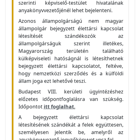
szerinti képviselő-testület hivatalának
anyakönyvvezetőjénél lehet bejelenteni.
Azonos állampolgárságú nem magyar
állampolgár bejegyzett élettársi kapcsolat
létesítését szándékozók az
állampolgárságuk szerint illetékes,
Magyarország területén található
külképviseleti hatóságnál is létesíthetnek
bejegyzett élettársi kapcsolatot, feltéve,
hogy nemzetközi szerződés és a külföldi
állam joga ezt lehetővé teszi.
Budapest VIII. kerületi ügyintézéshez
előzetes időpontfoglalásra van szükség.
Időpontot
itt foglalhat
.
A bejegyzett élettársi kapcsolat
létesítésének szándékát a felek együttesen,
személyesen jelentik be, amelyről az
anyakönyvvezető jegyzőkönyvet vesz fel.